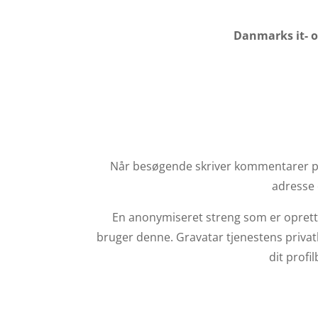
Danmarks it- o
Når besøgende skriver kommentarer på
adresse 
En anonymiseret streng som er oprettet
bruger denne. Gravatar tjenestens privatl
dit prof