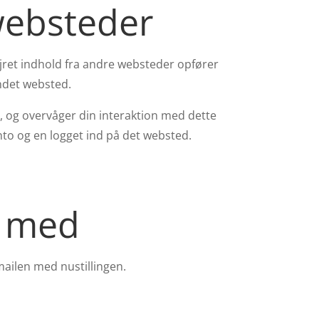
 websteder
dlejret indhold fra andre websteder opfører
ndet websted.
, og overvåger din interaktion med dette
onto og en logget ind på det websted.
a med
ailen med nustillingen.