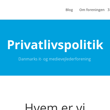
Blog
Om foreningen
Privatlivspolitik
Danmarks it- og medievejlederforening
Hvem er vi