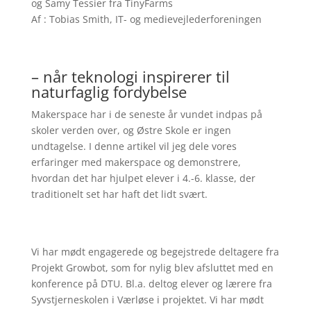
og Samy Tessier fra TinyFarms
Af : Tobias Smith, IT- og medievejlederforeningen
– når teknologi inspirerer til
naturfaglig fordybelse
Makerspace har i de seneste år vundet indpas på
skoler verden over, og Østre Skole er ingen
undtagelse. I denne artikel vil jeg dele vores
erfaringer med makerspace og demonstrere,
hvordan det har hjulpet elever i 4.-6. klasse, der
traditionelt set har haft det lidt svært.
Vi har mødt engagerede og begejstrede deltagere fra
Projekt Growbot, som for nylig blev afsluttet med en
konference på DTU. Bl.a. deltog elever og lærere fra
Syvstjerneskolen i Værløse i projektet. Vi har mødt