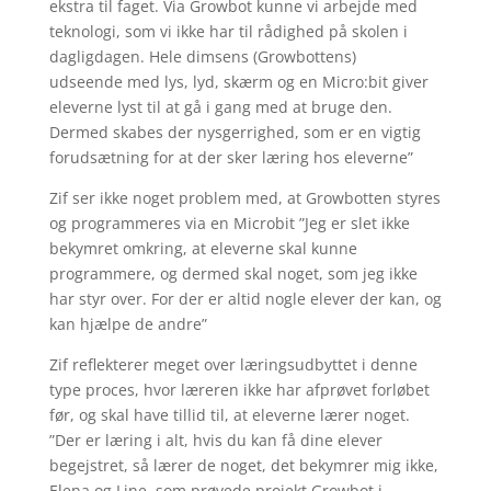
ekstra til faget. Via Growbot kunne vi arbejde med
teknologi, som vi ikke har til rådighed på skolen i
dagligdagen. Hele dimsens (Growbottens)
udseende med lys, lyd, skærm og en Micro:bit giver
eleverne lyst til at gå i gang med at bruge den.
Dermed skabes der nysgerrighed, som er en vigtig
forudsætning for at der sker læring hos eleverne”
Zif ser ikke noget problem med, at Growbotten styres
og programmeres via en Microbit ”Jeg er slet ikke
bekymret omkring, at eleverne skal kunne
programmere, og dermed skal noget, som jeg ikke
har styr over. For der er altid nogle elever der kan, og
kan hjælpe de andre”
Zif reflekterer meget over læringsudbyttet i denne
type proces, hvor læreren ikke har afprøvet forløbet
før, og skal have tillid til, at eleverne lærer noget.
”Der er læring i alt, hvis du kan få dine elever
begejstret, så lærer de noget, det bekymrer mig ikke,
Elena og Line, som prøvede projekt Growbot i