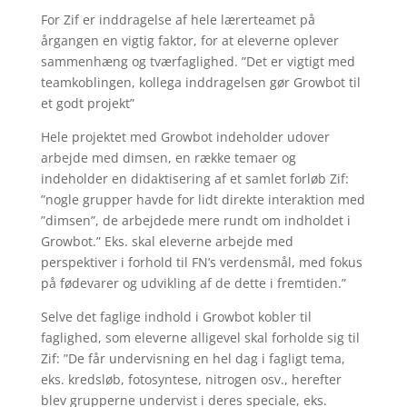
For Zif er inddragelse af hele lærerteamet på
årgangen en vigtig faktor, for at eleverne oplever
sammenhæng og tværfaglighed. ”Det er vigtigt med
teamkoblingen, kollega inddragelsen gør Growbot til
et godt projekt”
Hele projektet med Growbot indeholder udover
arbejde med dimsen, en række temaer og
indeholder en didaktisering af et samlet forløb Zif:
”nogle grupper havde for lidt direkte interaktion med
”dimsen”, de arbejdede mere rundt om indholdet i
Growbot.” Eks. skal eleverne arbejde med
perspektiver i forhold til FN’s verdensmål, med fokus
på fødevarer og udvikling af de dette i fremtiden.”
Selve det faglige indhold i Growbot kobler til
faglighed, som eleverne alligevel skal forholde sig til
Zif: ”De får undervisning en hel dag i fagligt tema,
eks. kredsløb, fotosyntese, nitrogen osv., herefter
blev grupperne undervist i deres speciale, eks.