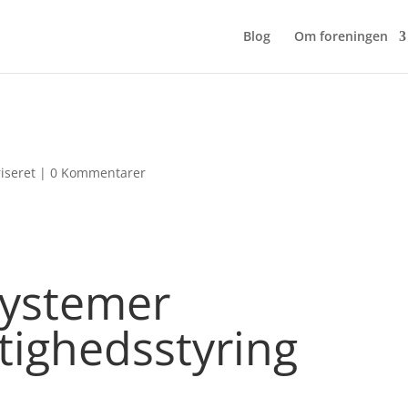
Blog
Om foreningen
riseret
|
0 Kommentarer
-systemer
ttighedsstyring