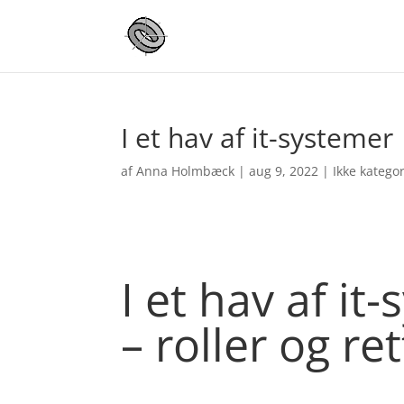
I et hav af it-systemer
af
Anna Holmbæck
|
aug 9, 2022
|
Ikke katego
I et hav af it
– roller og re