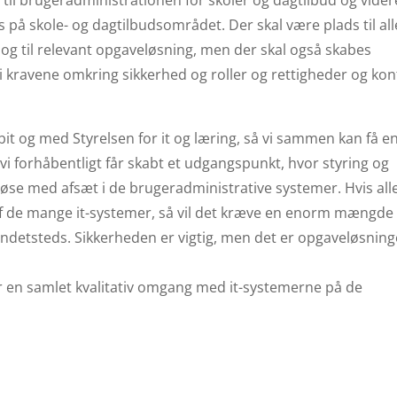
 på skole- og dagtilbudsområdet. Der skal være plads til alle
g til relevant opgaveløsning, men der skal også skabes
i kravene omkring sikkerhed og roller og rettigheder og kon
t og med Styrelsen for it og læring, så vi sammen kan få e
 vi forhåbentligt får skabt et udgangspunkt, hvor styring og
løse med afsæt i de brugeradministrative systemer. Hvis all
af de mange it-systemer, så vil det kræve en enorm mængde
ndetsteds. Sikkerheden er vigtig, men det er opgaveløsnin
r en samlet kvalitativ omgang med it-systemerne på de