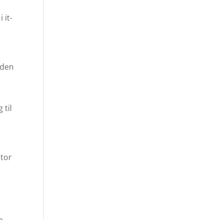
 it-
“den
 til
stor
e