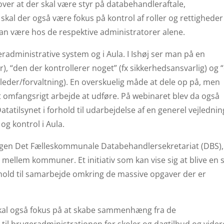
over at der skal være styr på databehandleraftale,
kal der også være fokus på kontrol af roller og rettigheder i
an være hos de respektive administratorer alene.
radministrative system og i Aula. I Ishøj ser man på en
r), “den der kontrollerer noget” (fx sikkerhedsansvarlig) og 
leleder/forvaltning). En overskuelig måde at dele op på, men
et omfangsrigt arbejde at udføre. På webinaret blev da også
atilsynet i forhold til udarbejdelse af en generel vejledning
g kontrol i Aula.
ingen Det Fælleskommunale Databehandlersekretariat (DBS),
mellem kommuner. Et initiativ som kan vise sig at blive en 
rhold til samarbejde omkring de massive opgaver der er
kal også fokus på at skabe sammenhæng fra de
il brugeradministrationen for skoler og dagtilbud og vider