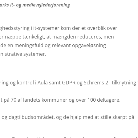
rks it- og medievejlederforening
ghedsstyring i it-systemer kom der et overblik over
t er næppe tænkeligt, at mængden reduceres, men
både en meningsfuld og relevant opgaveløsning
nistrative systemer.
ng og kontrol i Aula samt GDPR og Schrems 2 i tilknytning t
æt på 70 af landets kommuner og over 100 deltagere.
 og dagtilbudsområdet, og de hjalp med at stille skarpt på