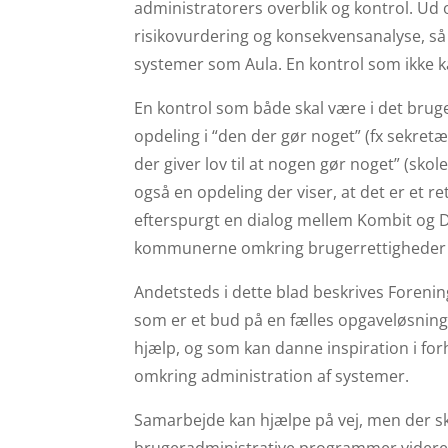
administratorers overblik og kontrol. Ud 
risikovurdering og konsekvensanalyse, så s
systemer som Aula. En kontrol som ikke k
En kontrol som både skal være i det bruge
opdeling i “den der gør noget” (fx sekretæ
der giver lov til at nogen gør noget” (sko
også en opdeling der viser, at det er et r
efterspurgt en dialog mellem Kombit og Dat
kommunerne omkring brugerrettigheder o
Andetsteds i dette blad beskrives Foren
som er et bud på en fælles opgaveløsning 
hjælp, og som kan danne inspiration i fo
omkring administration af systemer.
Samarbejde kan hjælpe på vej, men der s
brugeradministrative programmer videre t