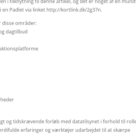
yen i tilknytning til denne artikel, og det er noget af en mund
 i en Padlet via linket http://kortlink.dk/2g37n.
r disse områder:
 og dagtilbud
uktionsplatforme
enheder
og tidskrævende forløb med datatilsynet i forhold til roll
ærdifulde erfaringer og værktøjer udarbejdet til at skærpe