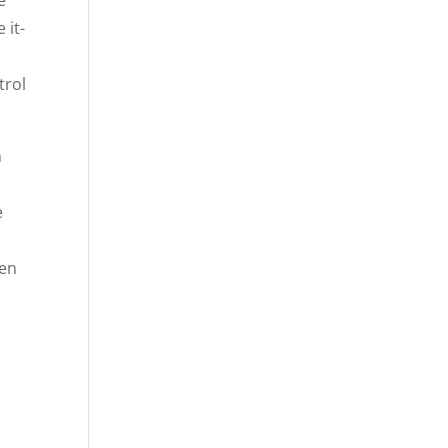
 it-
trol
n
e
gen