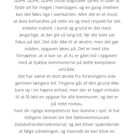
GDPR, GDPR, GDPR! Disse bogstaver synes til tider at
fylde alt for meget i hverdagen, og en gang imellem
kan det føles lige i overkanten. Men det er et must,
at data behandles på rette vis og med respekt for det
enkelte individ. I bund og grund er det mest
ærgerlige, at der gik så lang tid, før der blev sat
fokus på det. Det står ikke til at ændre, men det gør
måden, opgaven løses på. Det er med stor
fornøjelse, at vi kan se, at KL er gået ind i opgaven
med at hjælpe kommunerne på dette komplekse
område.
Det har været et stort ønske fra foreningens side
gennem længere tid. Tingene går af den grund ikke
bare op i en højere enhed, men der er taget initiativ
til at få løst en opgave for alle kommuner, og det er
på rette niveau,
hvor de rigtige kompetencer kan komme i spil. Vi har
tidligere skrevet om Det fælleskommunale
Databehandlersekretariat, og det bliver spændende
at følge udviklingen, og hvorvidt de kan blive en