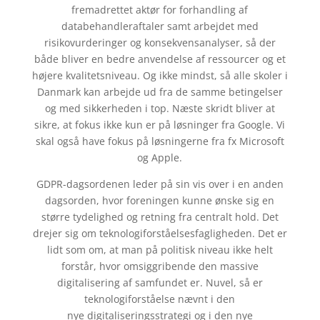
fremadrettet aktør for forhandling af
databehandleraftaler samt arbejdet med
risikovurderinger og konsekvensanalyser, så der
både bliver en bedre anvendelse af ressourcer og et
højere kvalitetsniveau. Og ikke mindst, så alle skoler i
Danmark kan arbejde ud fra de samme betingelser
og med sikkerheden i top. Næste skridt bliver at
sikre, at fokus ikke kun er på løsninger fra Google. Vi
skal også have fokus på løsningerne fra fx Microsoft
og Apple.
GDPR-dagsordenen leder på sin vis over i en anden
dagsorden, hvor foreningen kunne ønske sig en
større tydelighed og retning fra centralt hold. Det
drejer sig om teknologiforståelsesfagligheden. Det er
lidt som om, at man på politisk niveau ikke helt
forstår, hvor omsiggribende den massive
digitalisering af samfundet er. Nuvel, så er
teknologiforståelse nævnt i den
nye digitaliseringsstrategi og i den nye