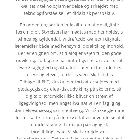
kvalitativ teknologianvendelse og arbejdet med
teknologiforståelse i et didaktisk perspektiv.
En anden dagsorden er kvaliteten af de digitale
læremidler. Styrelsen har mødtes med henholdsvis
Alinea og Gyldendal. Vi drøftede kvalitet i digitale
læremidler både med hensyn til didaktik og indhold.
Der er enighed om, at dialog er vejen til den gode
udvikling. Forlagene har naturligvis et ansvar for at
levere faglighed og aktualitet, men det er ude hos
lærere og elever, at deres værd skal findes.
Tilbage til PLC, så skal der fortsat arbejdes med
pædagogisk og didaktisk udvikling på skolerne, så
digitale læremidler ikke bliver en strøm af
ligegyldighed, men noget kvalitativt i en faglig og
dannelsesmæssig sammenhæng. Vi må ikke glemme
det fortsatte fokus på den kvalitative anvendelse af it
i undervisning. Fokus på pædagogisk
forestillingsevne. Vi skal arbejde væk
fra polarisering. Det rene fokus på enten teknologi